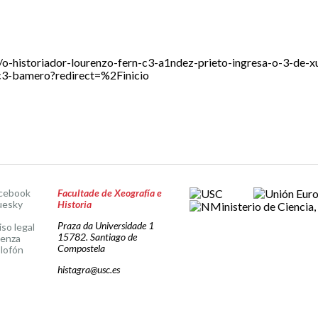
-/o-historiador-lourenzo-fern-c3-a1ndez-prieto-ingresa-o-3-de-
-bamero?redirect=%2Finicio
cebook
Facultade de Xeografía e
uesky
Historia
Praza da Universidade 1
iso legal
15782. Santiago de
cenza
Compostela
lofón
histagra@usc.es