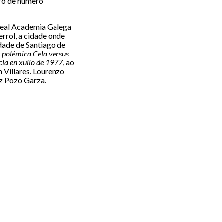
ro de número
Real Academia Galega
rrol, a cidade onde
dade de Santiago de
a polémica Cela versus
ia en xullo de 1977
, ao
 Villares. Lourenzo
z Pozo Garza.