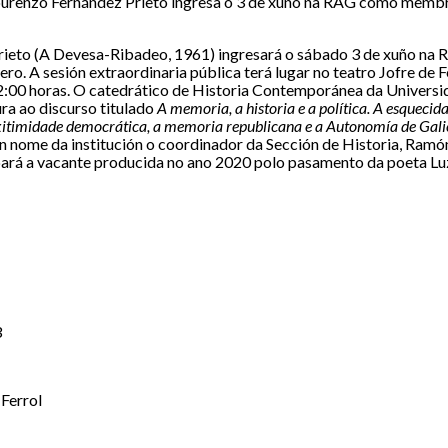
renzo Fernández Prieto ingresa o 3 de xuño na RAG como memb
ieto (A Devesa-Ribadeo, 1961) ingresará o sábado 3 de xuño na 
 A sesión extraordinaria pública terá lugar no teatro Jofre de Fe
12:00 horas. O catedrático de Historia Contemporánea da Universi
ra ao discurso titulado
A memoria, a historia e a política. A esquecid
xitimidade democrática, a memoria republicana e a Autonomía de Galic
en nome da institución o coordinador da Sección de Historia, Ramón
ará a vacante producida no ano 2020 polo pasamento da poeta Lu
3
 Ferrol