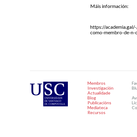
Máis información:
https://academia.gal/
como-membro-de-n-c3
Membros
Fa
Investigación
Bl
Actualidade
Blog
Av
Publicacións
Li
Mediateca
Co
Recursos