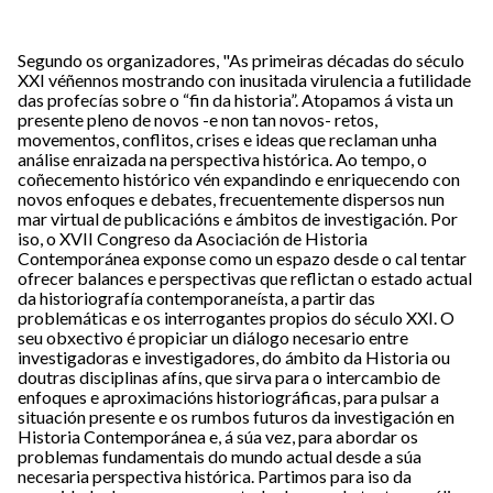
Segundo os organizadores, "As primeiras décadas do século
XXI véñennos mostrando con inusitada virulencia a futilidade
das profecías sobre o “fin da historia”. Atopamos á vista un
presente pleno de novos -e non tan novos- retos,
movementos, conflitos, crises e ideas que reclaman unha
análise enraizada na perspectiva histórica. Ao tempo, o
coñecemento histórico vén expandindo e enriquecendo con
novos enfoques e debates, frecuentemente dispersos nun
mar virtual de publicacións e ámbitos de investigación. Por
iso, o XVII Congreso da Asociación de Historia
Contemporánea exponse como un espazo desde o cal tentar
ofrecer balances e perspectivas que reflictan o estado actual
da historiografía contemporaneísta, a partir das
problemáticas e os interrogantes propios do século XXI. O
seu obxectivo é propiciar un diálogo necesario entre
investigadoras e investigadores, do ámbito da Historia ou
doutras disciplinas afíns, que sirva para o intercambio de
enfoques e aproximacións historiográficas, para pulsar a
situación presente e os rumbos futuros da investigación en
Historia Contemporánea e, á súa vez, para abordar os
problemas fundamentais do mundo actual desde a súa
necesaria perspectiva histórica. Partimos para iso da