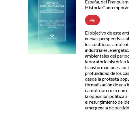
España, del Franquismo
Historia Contemporánea
Ver
El objetivo de este art
nuevas perspectivas al
los conflictos ambienta
industriales, energétic
ambientales del perio
laboratorio histórico 
transformaciones social
profundidad de los ca
desde la protesta popul
formalización de una i
cambio se cruzó con el
la oposición política a
el resurgimiento de id
emergencia de partidos