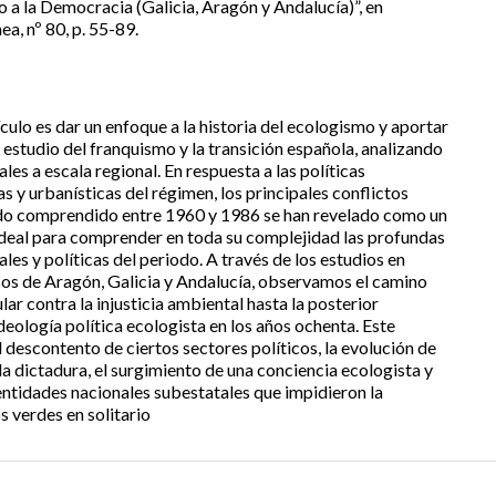
 a la Democracia (Galicia, Aragón y Andalucía)”, en
, nº 80, p. 55-89.
ículo es dar un enfoque a la historia del ecologismo y aportar
 estudio del franquismo y la transición española, analizando
les a escala regional. En respuesta a las políticas
as y urbanísticas del régimen, los principales conflictos
do comprendido entre 1960 y 1986 se han revelado como un
ideal para comprender en toda su complejidad las profundas
es y políticas del periodo. A través de los estudios en
sos de Aragón, Galicia y Andalucía, observamos el camino
ar contra la injusticia ambiental hasta la posterior
deología política ecologista en los años ochenta. Este
 descontento de ciertos sectores políticos, la evolución de
 la dictadura, el surgimiento de una conciencia ecologista y
entidades nacionales subestatales que impidieron la
 verdes en solitario