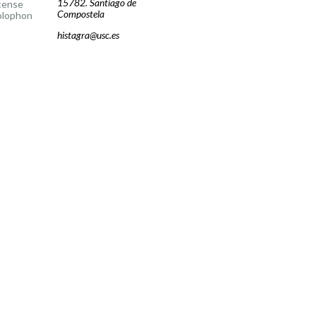
15782. Santiago de
cense
Compostela
olophon
histagra@usc.es