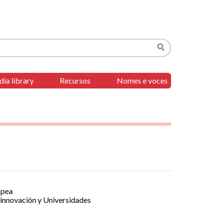
Search
ia library
Recursos
Nomes e voces