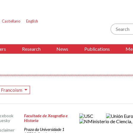
Castellano
English
Search
ers
Research
News
Publications
Med
Francoism
acebook
Facultade de Xeografía e
uesky
Historia
Praza da Universidade 1
sclaimer