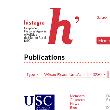
Galego
Memb
Publications
Type
Wilson Picado Umaña
20230
Members
F
Research
Bl
News
Blog
Di