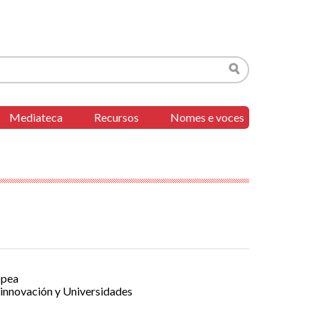
Buscar
Mediateca
Recursos
Nomes e voces