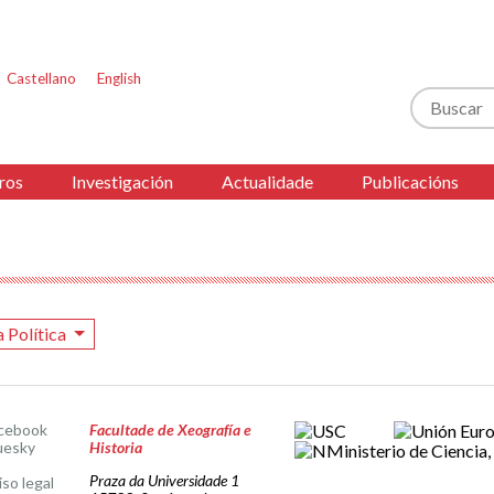
Castellano
English
Buscar
ros
Investigación
Actualidade
Publicacións
a Política
cebook
Facultade de Xeografía e
uesky
Historia
Praza da Universidade 1
iso legal