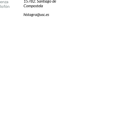
15782. Santiago de
cenza
Compostela
lofón
histagra@usc.es