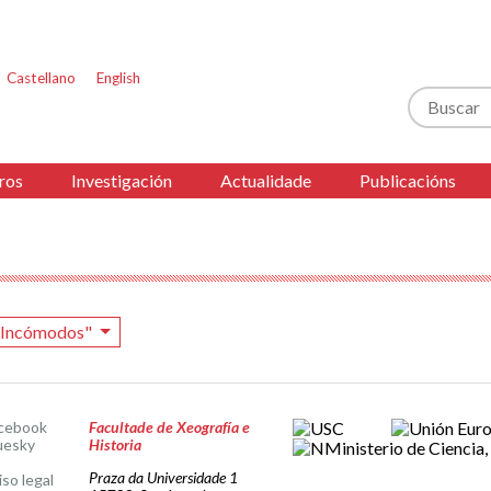
Castellano
English
Buscar
ros
Investigación
Actualidade
Publicacións
s Incómodos"
cebook
Facultade de Xeografía e
uesky
Historia
Praza da Universidade 1
iso legal