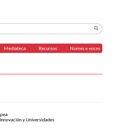
Buscar
Mediateca
Recursos
Nomes e voces