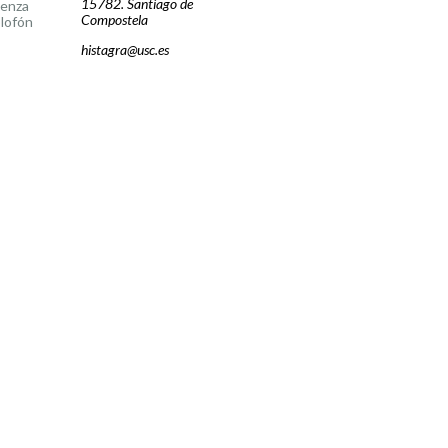
15782. Santiago de
cenza
Compostela
lofón
histagra@usc.es