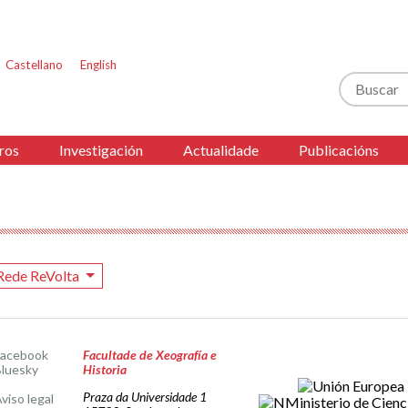
Castellano
English
Buscar
ros
Investigación
Actualidade
Publicacións
Rede ReVolta
Facebook
Facultade de Xeografía e
luesky
Historia
Praza da Universidade 1
viso legal