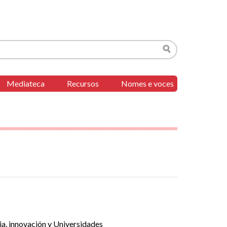
Buscar
Mediateca
Recursos
Nomes e voces