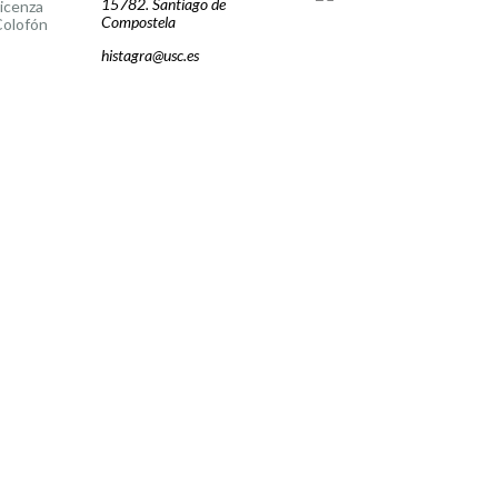
15782. Santiago de
icenza
Compostela
olofón
histagra@usc.es