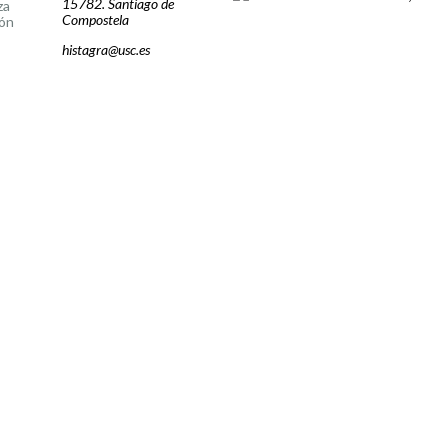
15782. Santiago de
za
Compostela
ón
histagra@usc.es