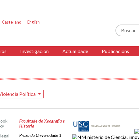
Castellano
English
Buscar
ros
Investigación
Actualidade
Publicacións
Violencia Política
book
Facultade de Xeografía e
ky
Historia
Praza da Universidade 1
legal