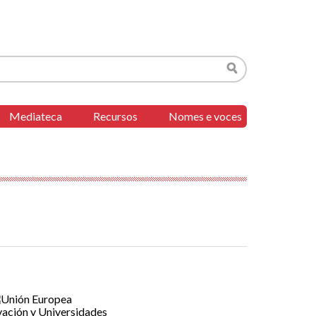
Buscar
Mediateca
Recursos
Nomes e voces