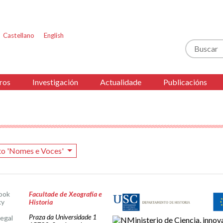
Castellano
English
Buscar
ros
Investigación
Actualidade
Publicacións
to 'Nomes e Voces'
ook
Facultade de Xeografía e
ky
Historia
Praza da Universidade 1
legal