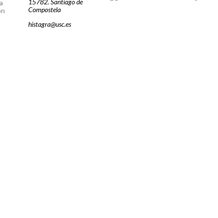
15782. Santiago de
a
Compostela
ón
histagra@usc.es