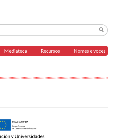
Buscar
Mediateca
Recursos
Nomes e voces