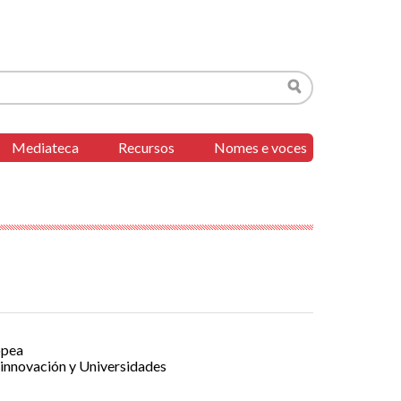
Buscar
Mediateca
Recursos
Nomes e voces