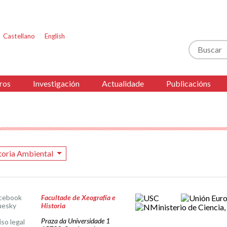
Castellano
English
Buscar
ros
Investigación
Actualidade
Publicacións
toria Ambiental
cebook
Facultade de Xeografía e
uesky
Historia
Praza da Universidade 1
iso legal