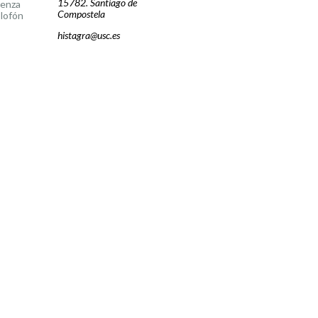
15782. Santiago de
cenza
Compostela
lofón
histagra@usc.es