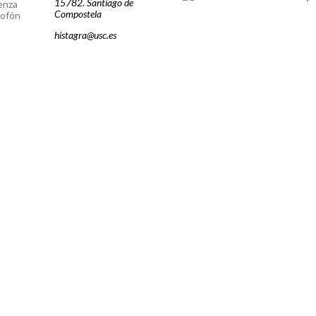
15782. Santiago de
enza
Compostela
lofón
histagra@usc.es