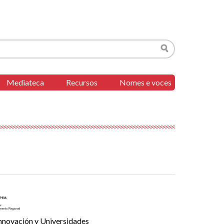
Buscar
Mediateca
Recursos
Nomes e voces