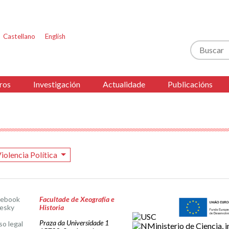
Castellano
English
Buscar
ros
Investigación
Actualidade
Publicacións
iolencia Política
cebook
Facultade de Xeografía e
esky
Historia
Praza da Universidade 1
so legal