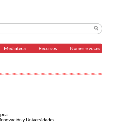
Buscar
Mediateca
Recursos
Nomes e voces