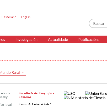
Castellano
English
Buscar
ros
Investigación
Actualidade
Publicacións
Mundo Rural
cebook
Facultade de Xeografía e
uesky
Historia
Praza da Universidade 1
iso legal