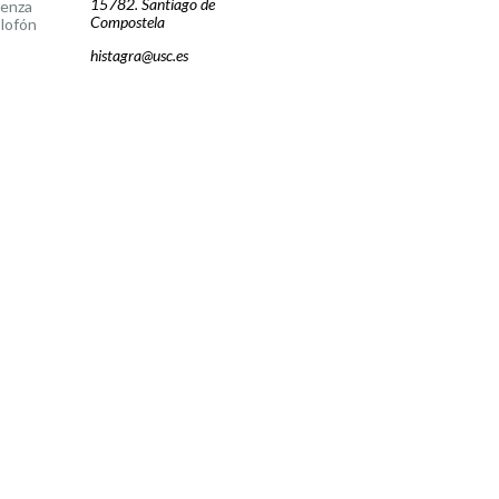
15782. Santiago de
cenza
Compostela
lofón
histagra@usc.es