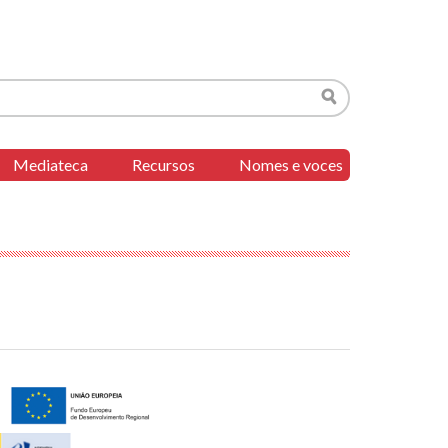
Buscar
Mediateca
Recursos
Nomes e voces