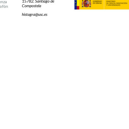
15782. Santiago de
enza
Compostela
ofón
histagra@usc.es