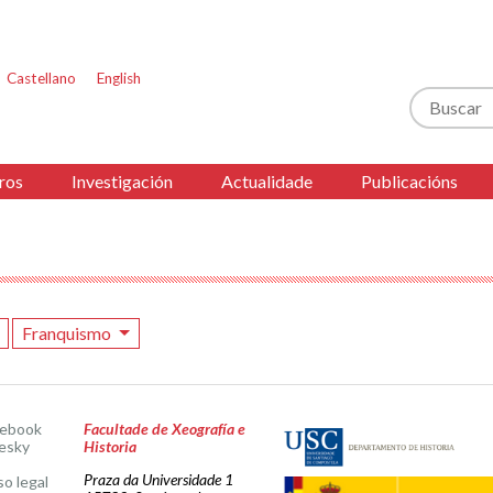
Castellano
English
Buscar
ros
Investigación
Actualidade
Publicacións
Franquismo
cebook
Facultade de Xeografía e
esky
Historia
Praza da Universidade 1
so legal