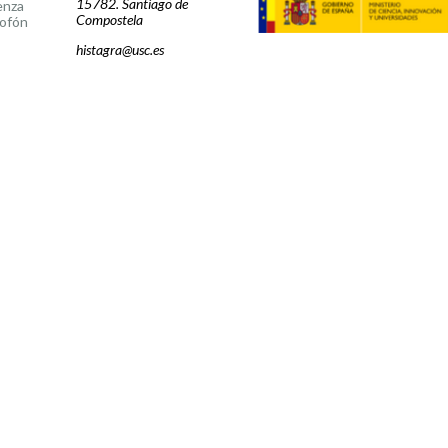
15782. Santiago de
enza
Compostela
ofón
histagra@usc.es