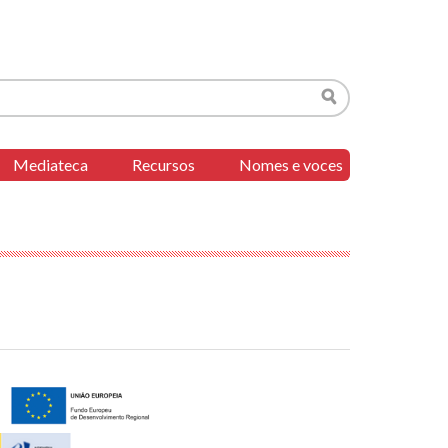
Buscar
Mediateca
Recursos
Nomes e voces