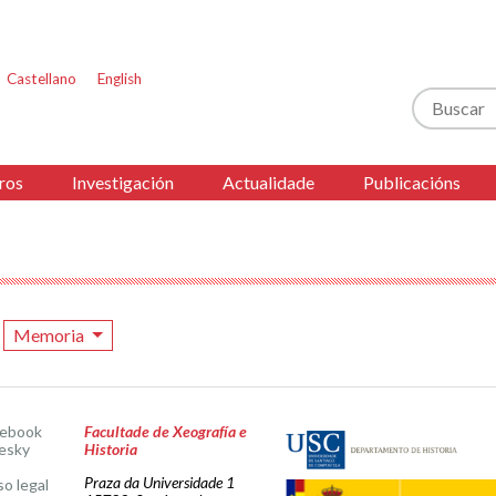
Castellano
English
Buscar
ros
Investigación
Actualidade
Publicacións
Memoria
cebook
Facultade de Xeografía e
esky
Historia
Praza da Universidade 1
so legal