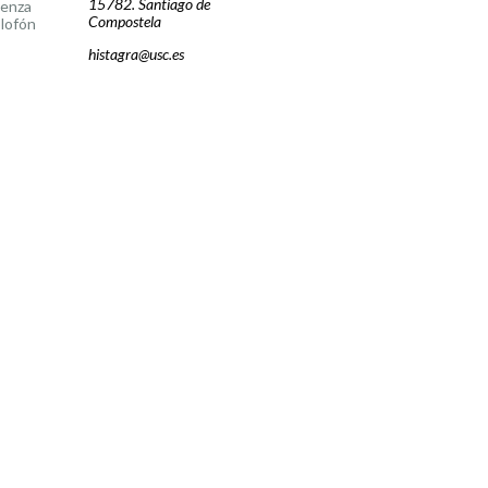
15782. Santiago de
cenza
Compostela
lofón
histagra@usc.es