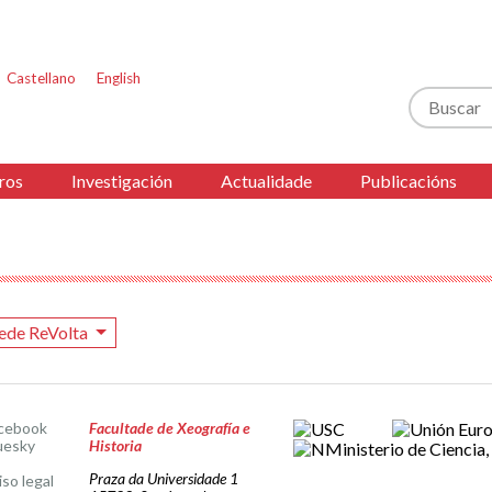
Castellano
English
Buscar
ros
Investigación
Actualidade
Publicacións
ede ReVolta
cebook
Facultade de Xeografía e
uesky
Historia
Praza da Universidade 1
iso legal