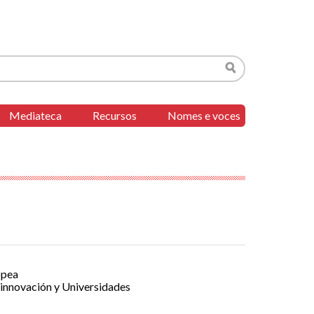
Buscar
Mediateca
Recursos
Nomes e voces