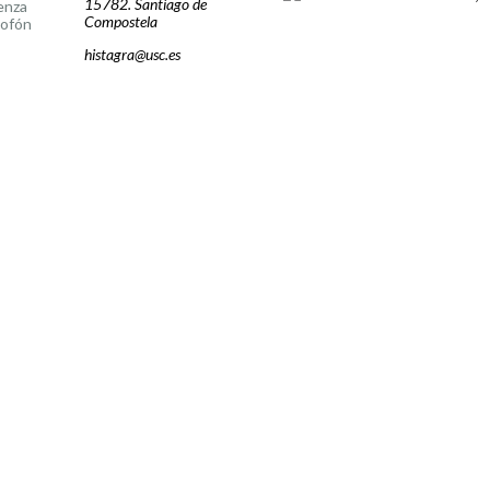
15782. Santiago de
enza
Compostela
lofón
histagra@usc.es