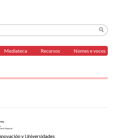
Buscar
Mediateca
Recursos
Nomes e voces