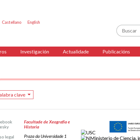
Castellano
English
Buscar
ros
Investigación
Actualidade
Publicacións
alabra clave
cebook
Facultade de Xeografía e
esky
Historia
Praza da Universidade 1
so legal