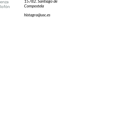
15782. Santiago de
cenza
Compostela
lofón
histagra@usc.es