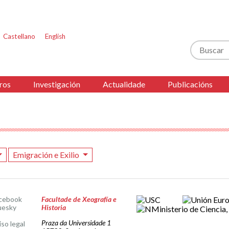
Castellano
English
Buscar
ros
Investigación
Actualidade
Publicacións
Emigración e Exilio
cebook
Facultade de Xeografía e
uesky
Historia
Praza da Universidade 1
iso legal