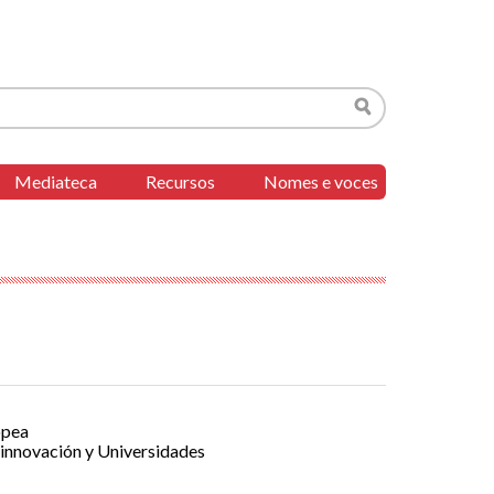
Buscar
Mediateca
Recursos
Nomes e voces