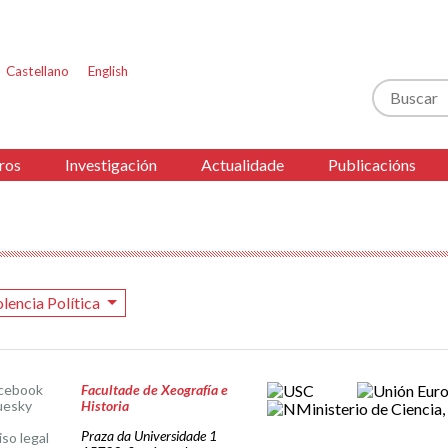
Castellano
English
Buscar
ros
Investigación
Actualidade
Publicacións
olencia Política
cebook
Facultade de Xeografía e
uesky
Historia
Praza da Universidade 1
iso legal