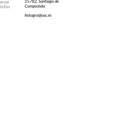
15782. Santiago de
cenza
Compostela
lofón
histagra@usc.es