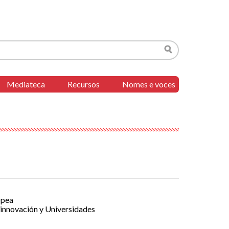
Buscar
Mediateca
Recursos
Nomes e voces