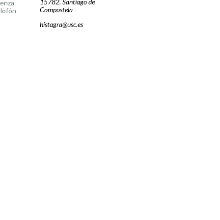
15782. Santiago de
cenza
Compostela
lofón
histagra@usc.es