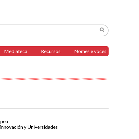
Buscar
Mediateca
Recursos
Nomes e voces