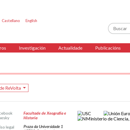
Castellano
English
Buscar
ros
Investigación
Actualidade
Publicacións
de ReVolta
cebook
Facultade de Xeografía e
uesky
Historia
Praza da Universidade 1
iso legal