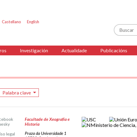
Castellano
English
Buscar
ros
Investigación
Actualidade
Publicacións
Palabra clave
cebook
Facultade de Xeografía e
uesky
Historia
Praza da Universidade 1
iso legal