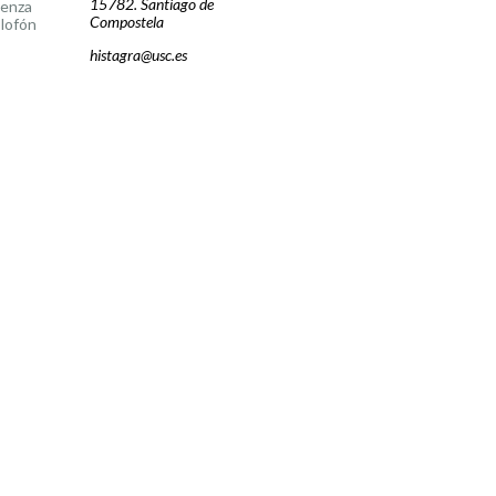
15782. Santiago de
cenza
Compostela
lofón
histagra@usc.es