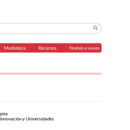
Buscar
Mediateca
Recursos
Nomes e voces