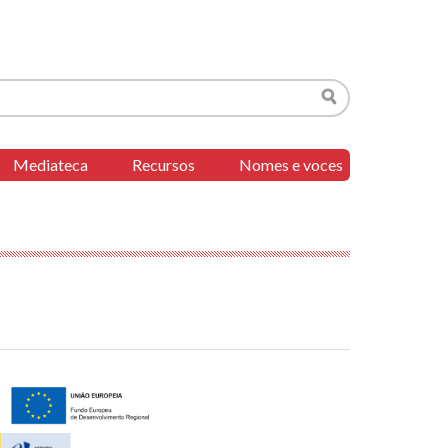
Buscar
Mediateca
Recursos
Nomes e voces