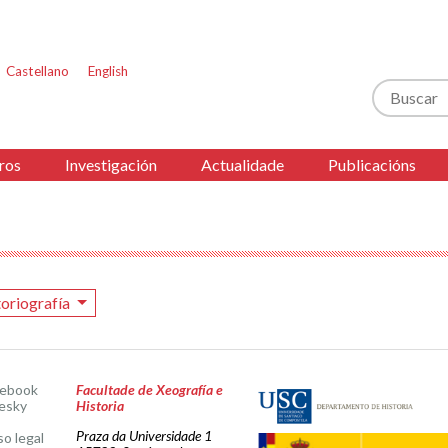
Castellano
English
Buscar
ros
Investigación
Actualidade
Publicacións
toriografía
cebook
Facultade de Xeografía e
esky
Historia
Praza da Universidade 1
so legal