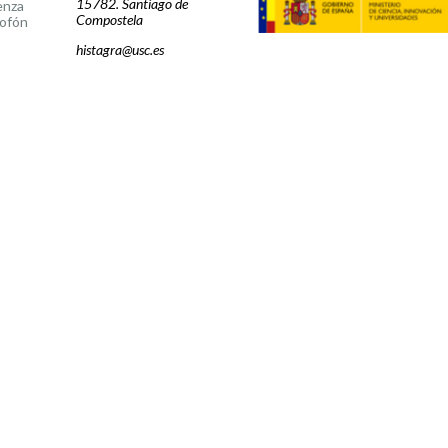
15782. Santiago de
enza
Compostela
ofón
histagra@usc.es