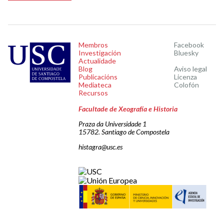
Membros
Facebook
Investigación
Bluesky
Actualidade
Blog
Aviso legal
Publicacións
Licenza
Mediateca
Colofón
Recursos
Facultade de Xeografía e Historia
Praza da Universidade 1
15782. Santiago de Compostela
histagra@usc.es