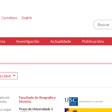
Castellano
English
Buscar
ros
Investigación
Actualidade
Publicacións
a clave
cebook
Facultade de Xeografía e
esky
Historia
Praza da Universidade 1
so legal