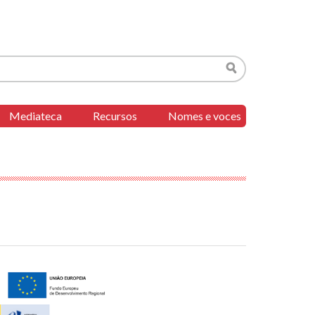
Buscar
Mediateca
Recursos
Nomes e voces