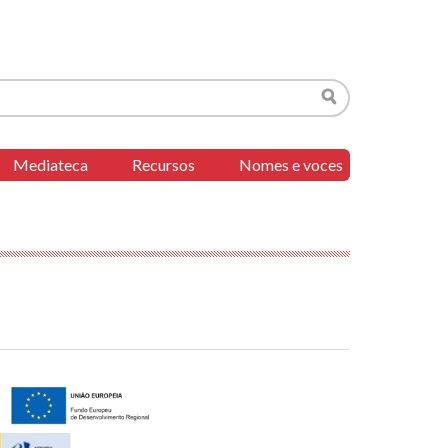
Buscar
Mediateca
Recursos
Nomes e voces