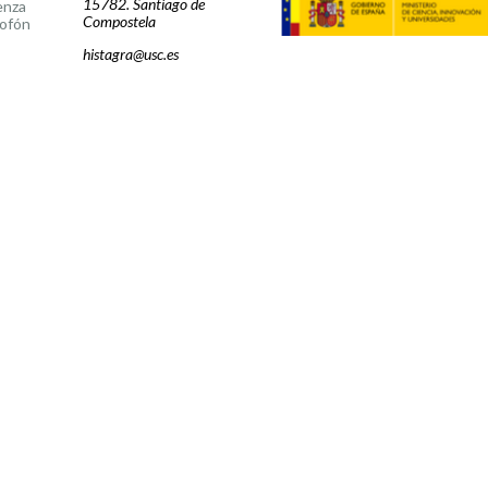
15782. Santiago de
enza
Compostela
ofón
histagra@usc.es