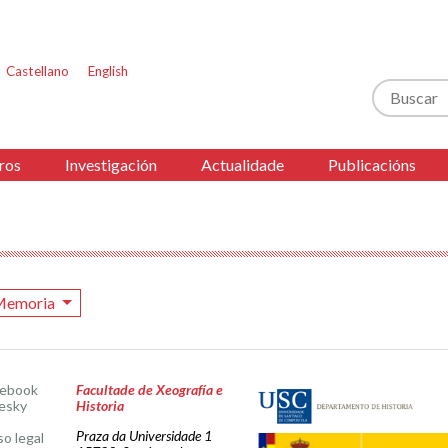
Castellano
English
Buscar
ros
Investigación
Actualidade
Publicacións
Memoria
cebook
Facultade de Xeografía e
esky
Historia
Praza da Universidade 1
so legal