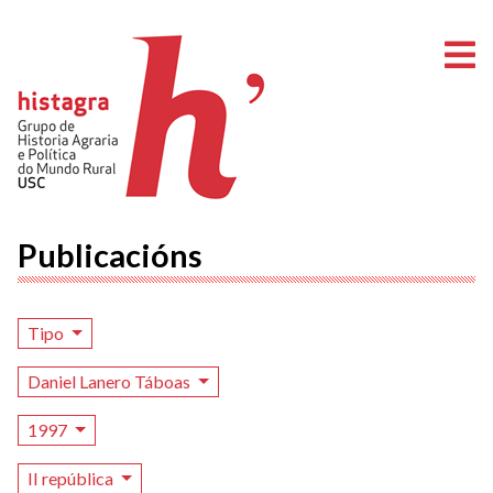
A
Publicacións
Tipo
Daniel Lanero Táboas
1997
II república