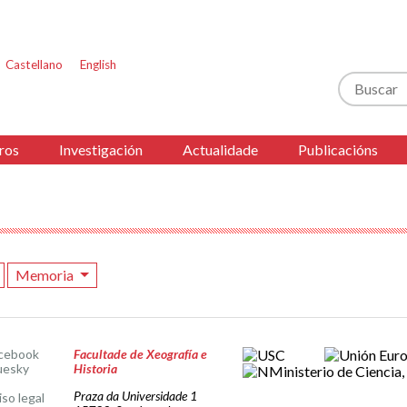
Castellano
English
Buscar
ros
Investigación
Actualidade
Publicacións
Memoria
cebook
Facultade de Xeografía e
uesky
Historia
Praza da Universidade 1
iso legal