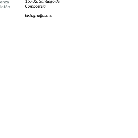
15782. Santiago de
cenza
Compostela
lofón
histagra@usc.es