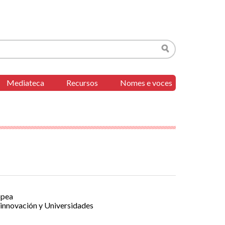
Buscar
Mediateca
Recursos
Nomes e voces