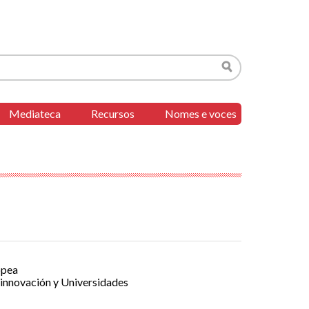
Buscar
Mediateca
Recursos
Nomes e voces