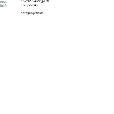
15782. Santiago de
cenza
Compostela
lofón
histagra@usc.es