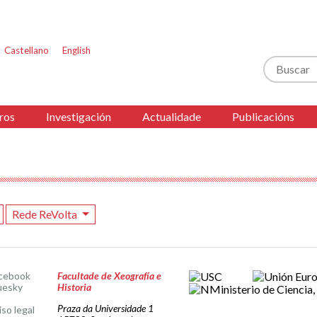
Castellano
English
Buscar
ros
Investigación
Actualidade
Publicacións
Rede ReVolta
cebook
Facultade de Xeografía e
uesky
Historia
Praza da Universidade 1
iso legal