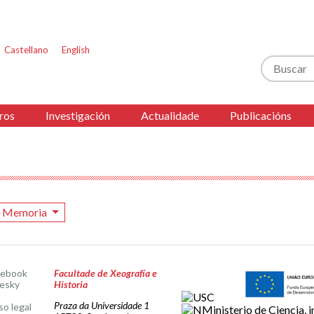
Castellano
English
Buscar
ros
Investigación
Actualidade
Publicacións
Memoria
cebook
Facultade de Xeografía e
esky
Historia
Praza da Universidade 1
so legal