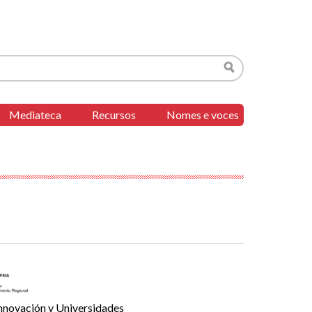
Buscar
Mediateca
Recursos
Nomes e voces