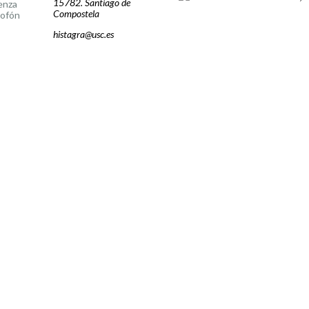
15782. Santiago de
enza
Compostela
lofón
histagra@usc.es