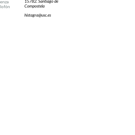
15782. Santiago de
cenza
Compostela
lofón
histagra@usc.es