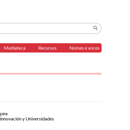
Buscar
Mediateca
Recursos
Nomes e voces