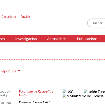
Castellano
English
Buscar
ros
Investigación
Actualidade
Publicacións
I república
cebook
Facultade de Xeografía e
uesky
Historia
Praza da Universidade 1
iso legal