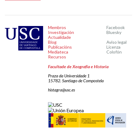
Membros
Facebook
Investigación
Bluesky
Actualidade
Blog
Aviso legal
Publicacións
Licenza
Mediateca
Colofón
Recursos
Facultade de Xeografía e Historia
Praza da Universidade 1
15782. Santiago de Compostela
histagra@usc.es