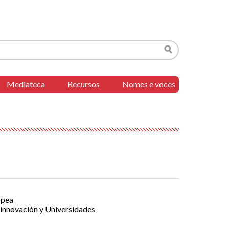
Buscar
Mediateca
Recursos
Nomes e voces