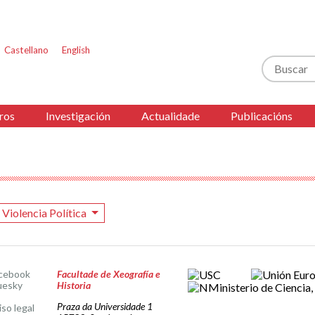
Castellano
English
Buscar
ros
Investigación
Actualidade
Publicacións
Violencia Política
cebook
Facultade de Xeografía e
uesky
Historia
Praza da Universidade 1
iso legal