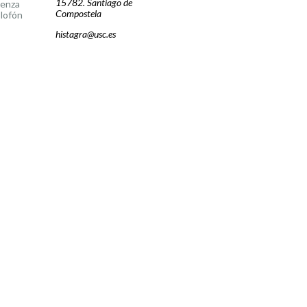
15782. Santiago de
cenza
Compostela
lofón
histagra@usc.es