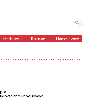
Buscar
Mediateca
Recursos
Nomes e voces