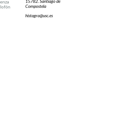
15782. Santiago de
cenza
Compostela
lofón
histagra@usc.es