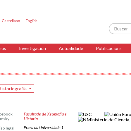
Castellano
English
Buscar
ros
Investigación
Actualidade
Publicacións
istoriografía
cebook
Facultade de Xeografía e
uesky
Historia
Praza da Universidade 1
iso legal