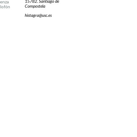
15782. Santiago de
cenza
Compostela
lofón
histagra@usc.es