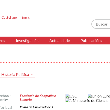
Castellano
English
Buscar
ros
Investigación
Actualidade
Publicacións
Historia Política
cebook
Facultade de Xeografía e
uesky
Historia
Praza da Universidade 1
iso legal