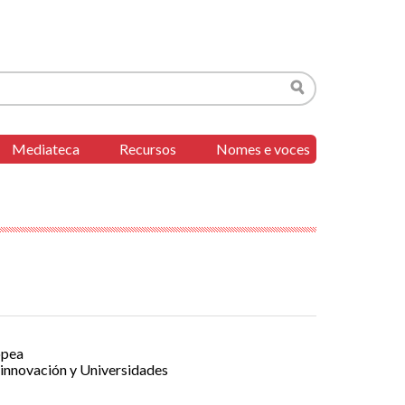
Buscar
Mediateca
Recursos
Nomes e voces