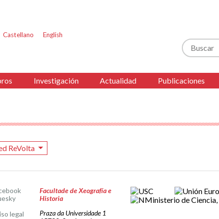
Castellano
English
Buscar
ros
Investigación
Actualidad
Publicaciones
ed ReVolta
cebook
Facultade de Xeografía e
uesky
Historia
Praza da Universidade 1
iso legal