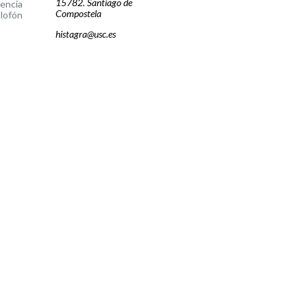
15782. Santiago de
cencia
Compostela
lofón
histagra@usc.es