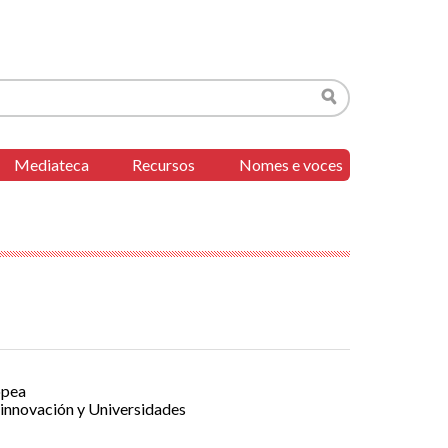
Buscar
Mediateca
Recursos
Nomes e voces