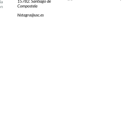
15782. Santiago de
ia
Compostela
ón
histagra@usc.es