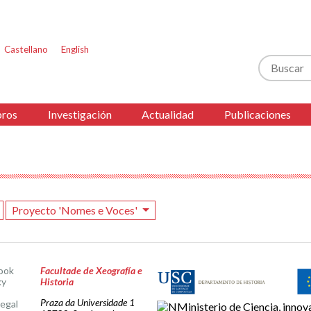
Castellano
English
Buscar
ros
Investigación
Actualidad
Publicaciones
Proyecto 'Nomes e Voces'
ook
Facultade de Xeografía e
ky
Historia
Praza da Universidade 1
legal