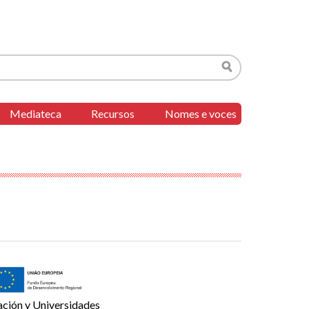
Buscar
Mediateca
Recursos
Nomes e voces