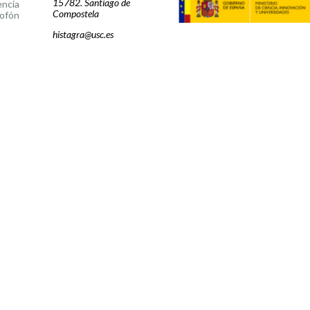
15782. Santiago de
encia
Compostela
ofón
histagra@usc.es