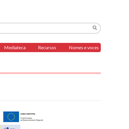
Buscar
Mediateca
Recursos
Nomes e voces