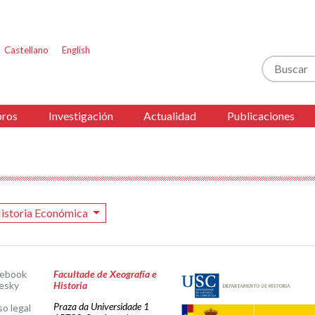
Castellano
English
Buscar
ros
Investigación
Actualidad
Publicaciones
istoria Económica
cebook
Facultade de Xeografía e
esky
Historia
Praza da Universidade 1
so legal